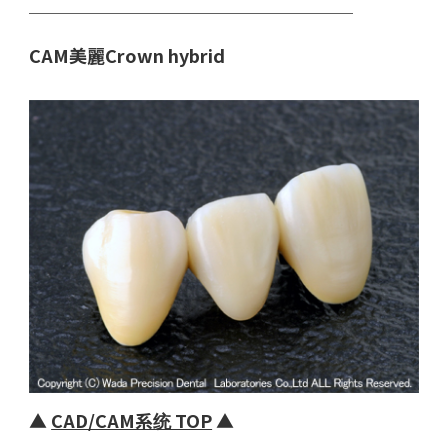
￣￣￣￣￣￣￣￣￣￣￣￣￣￣￣￣￣￣
CAM美麗Crown hybrid
▲
CAD/CAM系统 TOP
▲