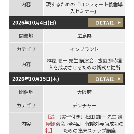
内容
現するための「コンフォート義歯導
入セミナー」
2026年10月4日(日)
DETAIL
開催地
広島県
カテゴリ
インプラント
桝屋 順一 先生 講演会 - 抜歯即時埋
内容
入を成功させるための術式と勘所
2026年10月15日(木)
DETAIL
開催地
大阪府
カテゴリ
デンチャー
【満
〔実習付き〕松田 謙一 先生 講
内容
員御
演会 -全4回 保険外義歯成功の
礼】
ための臨床ステップ講座