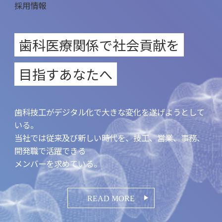
採用情報
歯科医療関係で社会貢献を
目指すあなたへ
歯科技工がデジタル化で
大きな変化を遂げようとして
いる。
当社では従来及び新しい時代を、
技工、営業、事務、
開発職で活躍できる
メンバーを求めている。
READ MORE