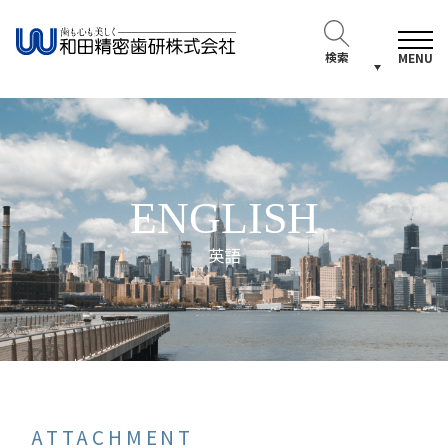
検索
MENU
ENGLISH
英語
ATTACHMENT