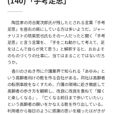
(140)「手考足思」
陶芸家の河合寛次郎氏が残したとされる言葉「手考
足思」を座右の銘にしている方は多いようだ。ジャー
ナリストの筑紫哲也氏もその一人だったと聞く「手考
足思」と言う言葉を、「手をこね動かして考えて、足
をはこんで自らが見て思う」と解釈すると、おおよそ
のものづくりの仕事に、当てはまることではないだろ
うか。
香川のさぬき市に介護業界で知られる「あゆみ」と
いう高齢者向けの靴を作る会社がある。同社は高齢者
の転倒事故をなくすため、介護の現場に赴き徹底して
高齢者の歩き方を観察し、改良に改良を重ねて「履く
と楽しくなる」、「亡くなる前日まで歩いていたい」
という高齢者の願いをかなえる靴を作り出している。
利用者から毎日のように感謝の思いを綴ったはがきが