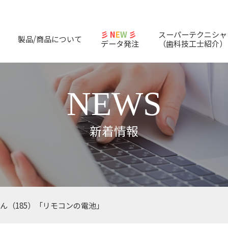
彡 N
E
W
彡
スーパーテクニシャ
製品/商品について
データ発注
（歯科技工士紹介）
NEWS
新着情報
ん（185）「リモコンの電池」