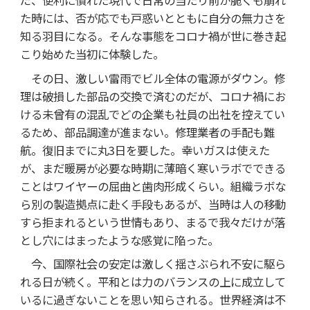
た時には、否が応でも戸惑いとともに自分の無力さを
知る羽目になる。そんな事態をコロナ禍が世に巻き起
こり始めた当初に体験した。
その日、激しい雷雨でビル全体の電源がダウン。修
理は破損した部品の交換で済むのだが、コロナ禍にお
ける未曾有の混乱でどの企業も社員の出社を控えてい
るため、部品調達が進まない。修理業者の手配も難
航。復旧までに丸3日を要した。幸いガスは使えた
が、まだ暖房が必要な時期に薄暗く寒いラボでできる
ことはワイヤーの屈曲と歯肉形成くらい。組織ラボな
ら別の製造拠点に赴く手段もあるが、当時は人の移動
すら拒まれるという世情もあり、まるで我々だけが落
とし穴にはまったような感覚に陥った。
今、国際社会の安定は激しく揺さぶられ不安に駆ら
れる日が続く。平和とは力のバランスの上に成立して
いるに過ぎないことを思い知らされる。世界経済は不