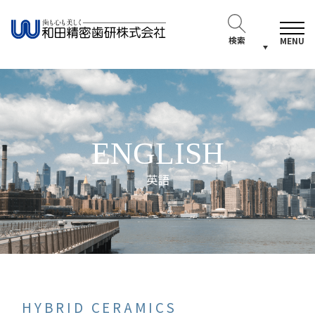
検索
MENU
ENGLISH
英語
HYBRID CERAMICS