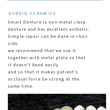
HYBRID CERAMICS
Smart Denture is non-metal clasp
denture and has excellent esthetic.
Simple repair can be done in chair
side.
we recommend that we use it
together with metal plate so that
it doesn’t bend easily
and so that it makes patient’s
occlusal force be strong at the
same time.