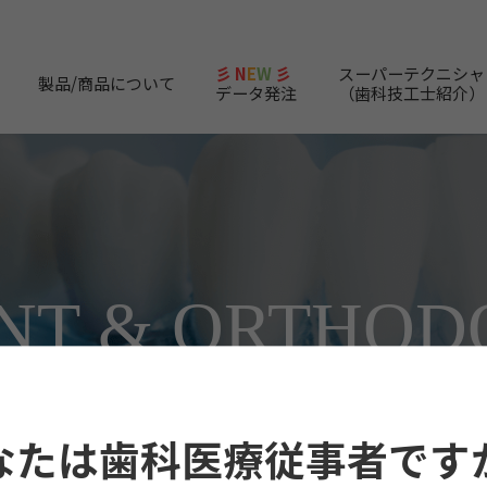
彡 N
E
W
彡
スーパーテクニシャ
製品/商品について
データ発注
（歯科技工士紹介）
NT &
ORTHOD
インプラント＆矯正関連商品
なたは歯科医療従事者です