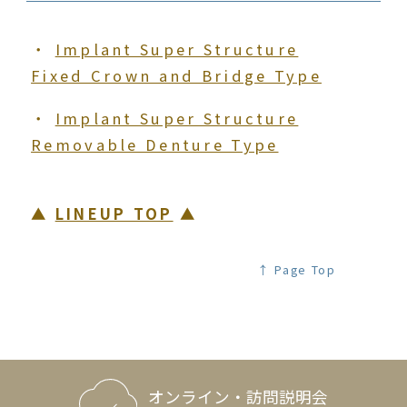
・
Implant Super Structure
Fixed Crown and Bridge Type
・
Implant Super Structure
Removable Denture Type
▲
LINEUP TOP
▲
↑ Page Top
オンライン・訪問説明会