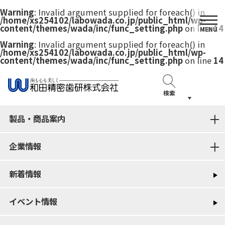
Warning
: Invalid argument supplied for foreach() in
/home/xs254102/labowada.co.jp/public_html/wp-
content/themes/wada/inc/func_setting.php
on line
14
MENU
Warning
: Invalid argument supplied for foreach() in
/home/xs254102/labowada.co.jp/public_html/wp-
content/themes/wada/inc/func_setting.php
on line
14
検索
製品・商品案内
企業情報
新着情報
イベント情報