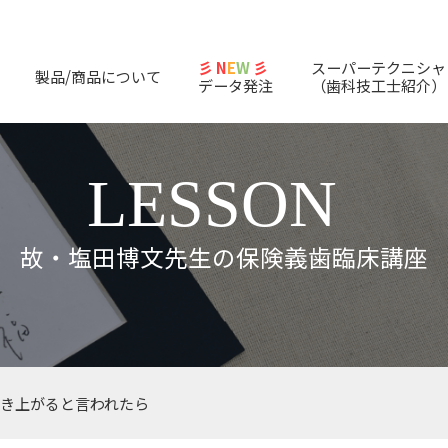
彡 N
E
W
彡
スーパーテクニシャ
製品/商品について
データ発注
（歯科技工士紹介）
LESSON
故・塩田博文先生の保険義歯臨床講座
き上がると言われたら