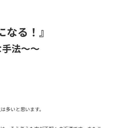
になる！』
な手法～～
生は多いと思います。