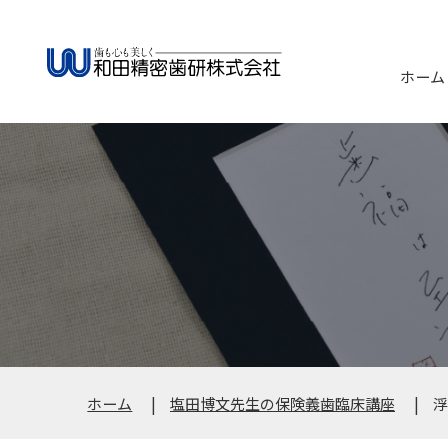
ホーム
ホーム
塩田博文先生の保険義歯臨床講座
浮