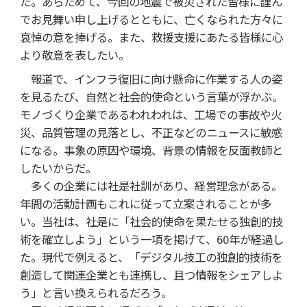
た。あらためて、今回の地震で被災された皆様に謹ん
でお見舞い申し上げるとともに、亡くなられた方々に
哀悼の意を捧げる。また、救援支援にあたる皆様に心
より敬意を表したい。
報道で、インフラ復旧に向け懸命に作業する人の姿
を見るたび、自然と社会的使命という言葉が浮かぶ。
モノづくり企業であるわれわれは、工場での事故や火
災、品質管理の見落とし、不正などのニュースに敏感
になる。事象の原因や環境、背景の情報を反面教師と
したいからだ。
多くの企業には社是社訓があり、経営理念がある。
年間の活動計画もこれに従って立案されることが多
い。当社は、社是に「社会的使命を果たせる独創的技
術を確立しよう」という一項を掲げて、60年が経過し
た。現代で例えると、「デジタル技工の独創的技術を
創造して関連企業とも連携し、且つ情報をシェアしよ
う」と言い換えられるだろう。