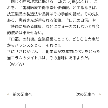
同じく経営理念に掲げる「口(こう)福(ふく)」。こ
れを、〝歯科医療で得る幸せ価値観〟とするならば、
技工製品の製造法や品質はその手前の話だ。その先に
ある、患者さんが得られる価値、〝口元の自信〟や
〝快適に噛める健康〟などにフォーカスしないと社会
的使命は果たせない。
「口福」の前後。企業経営にとって、どちらも大事だ
からバランスをとる。それはま
さに「さじかげん」。創業者が23年前にペンをとった
当コラムのタイトルは、その意味にあるようだ。
（Ｗ／Ｗ）
前の記事へ
次の記事へ