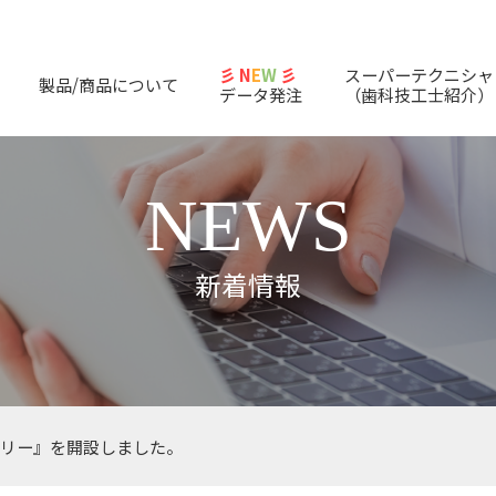
彡 N
E
W
彡
スーパーテクニシャ
製品/商品について
データ発注
（歯科技工士紹介）
NEWS
新着情報
リー』を開設しました。