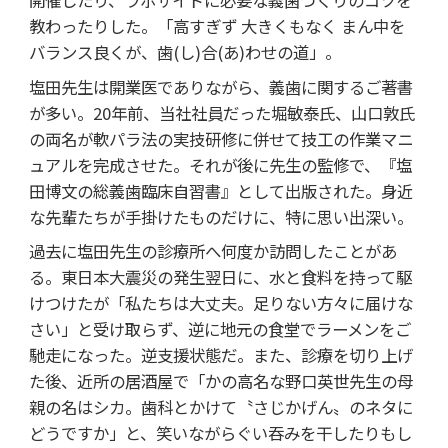
教わったりした。「高すぎず 大きくもなく まん中を
バランス良くが、歯(し)合(あ)わせの道」。
塩田先生は開業医でありながら、義歯に関するご著書
が多い。20年前、当社社員だった堀敏泰氏、山口敦氏
の両名が軟パラ法の実技研修に併せて技工の作業マニ
ュアルを完成させた。それが後に先生の監修で、『塩
田博文の総義歯臨床自習書』として出版された。身近
な先輩たちが手掛けたものだけに、特に思い出深い。
過去に塩田先生の診療所へ何度か訪問したことがあ
る。東日本大震災の発生翌日に、水と食料を持って駆
けつけたが「私たちは大丈夫。足りない方々に届けな
さい」と受け取らず、逆に地元の食堂でラーメンをご
馳走になった。逆支援状態だ。また、診療を切り上げ
た後、近所の居酒屋で「かの高名な野口英世先生の母
親の名はシカ。歯科とかけて〝さじかげん〟のネタに
どうですか」と、笑いながらぐい吞みを干したりもし