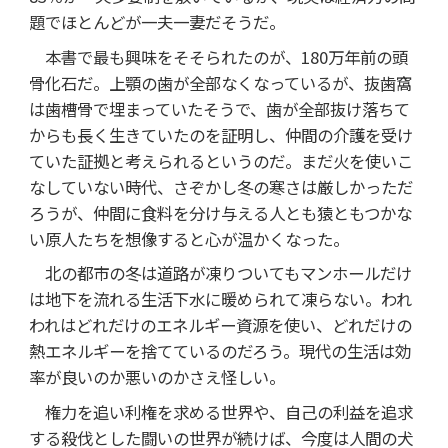
題でほとんどが一夫一妻だそうだ。
本書で最も興味をそそられたのが、180万年前の頭
骨化石だ。上顎の歯が全部なくなっているが、抜歯窩
は歯槽骨で埋まっていたそうで、歯が全部抜け落ちて
からも長く生きていたのを証明し、仲間の介護を受け
ていた証拠と考えられるというのだ。まだ火を使いこ
なしていない時代、さぞかし冬の寒さは厳しかっただ
ろうが、仲間に食料を分け与える人とも猿ともつかな
い原人たちを想像すると心が温かくなった。
北の都市の冬は道路が凍りついてもマンホールだけ
は地下を流れる生活下水に暖められて凍らない。われ
われはどれだけのエネルギー資源を使い、どれだけの
熱エネルギーを捨てているのだろう。現代の生活は効
率が良いのか悪いのかさえ怪しい。
権力を追い利権を求める世界や、自己の利益を追求
する殺伐とした闘いの世界が続けば、今度は人間の犬