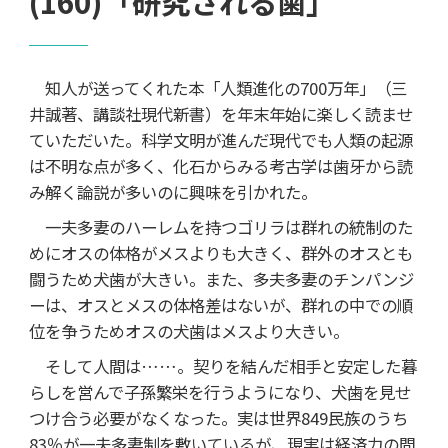
(160)「研究される歯」
知人が送ってくれた本「人類進化の700万年」（三
井誠著、講談社現代新書）を年末年始に楽しく読ませ
ていただいた。科学文明が進んだ現代でも人類の起源
は不明な点が多く、化石からみる考古学は歯牙から読
み解く論説が多いのに興味を引かれた。
一夫多妻のハーレムを持つゴリラは群れの統制のた
めにオスの体格がメスよりも大きく、群外のオスとも
闘うため犬歯が大きい。また、多夫多妻のチンパンジ
ーは、オスとメスの体格差はないが、群れの中での順
位を争うためオスの犬歯はメスより大きい。
そして人間は……。契りを結んだ相手と安定した暮
らしを営んで子孫繁栄を行うようになり、犬歯を見せ
つけ合う必要がなくなった。実は世界849民族のうち
83％が一夫多妻制を敷いているが、現実は経済力の問