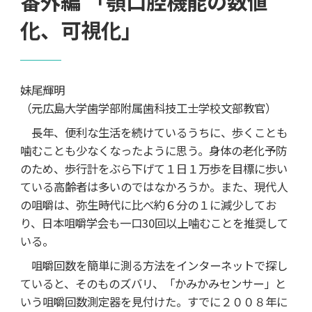
番外編 「顎口腔機能の数値
化、可視化」
妹尾輝明
（元広島大学歯学部附属歯科技工士学校文部教官）
長年、便利な生活を続けているうちに、歩くことも
噛むことも少なくなったように思う。身体の老化予防
のため、歩行計をぶら下げて１日１万歩を目標に歩い
ている高齢者は多いのではなかろうか。また、現代人
の咀嚼は、弥生時代に比べ約６分の１に減少してお
り、日本咀嚼学会も一口30回以上噛むことを推奨して
いる。
咀嚼回数を簡単に測る方法をインターネットで探し
ていると、そのものズバリ、「かみかみセンサー」と
いう咀嚼回数測定器を見付けた。すでに２００８年に