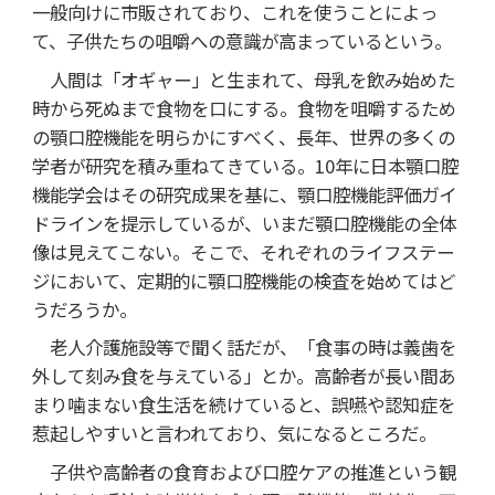
一般向けに市販されており、これを使うことによっ
て、子供たちの咀嚼への意識が高まっているという。
人間は「オギャー」と生まれて、母乳を飲み始めた
時から死ぬまで食物を口にする。食物を咀嚼するため
の顎口腔機能を明らかにすべく、長年、世界の多くの
学者が研究を積み重ねてきている。10年に日本顎口腔
機能学会はその研究成果を基に、顎口腔機能評価ガイ
ドラインを提示しているが、いまだ顎口腔機能の全体
像は見えてこない。そこで、それぞれのライフステー
ジにおいて、定期的に顎口腔機能の検査を始めてはど
うだろうか。
老人介護施設等で聞く話だが、「食事の時は義歯を
外して刻み食を与えている」とか。高齢者が長い間あ
まり噛まない食生活を続けていると、誤嚥や認知症を
惹起しやすいと言われており、気になるところだ。
子供や高齢者の食育および口腔ケアの推進という観