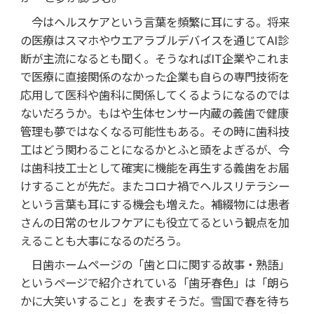
今はヘルスケアという言葉を頻繁に耳にする。将来
の医療はスマホやウエアラブルデバイスを通じてAI診
断が主流になるとも聞く。そうなればIT企業やこれま
で医療に直接関係のなかった企業も自らの専門技術を
応用して医科や歯科に関係してくるようになるのでは
ないだろうか。もはや生体センサー内蔵の義歯で健康
管理も夢ではなくなる可能性もある。その時に歯科技
工はどう関わることになるかとふと頭をよぎるが、今
は歯科技工士として確実に機能を再生する義歯をお届
けすることが先だ。またコロナ禍でヘルスリテラシー
という言葉も耳にする機会も増えた。補綴物には患者
さんの日常のセルフケアにも役立てるという観点を加
えることも大事になるのだろう。
日歯ホームページの「歯と口に関する故事・熟語」
というページで紹介されている「歯牙春色」は「朗ら
かに大笑いすること」を表すそうだ。雪国で春を待ち