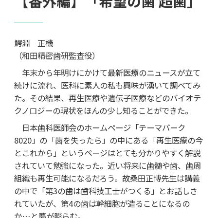
【番外編】「希望の歯 超歯」
鰐淵 正機
（和田精密歯研監査役）
年末から年明けにかけて最新医療のニュースが立て
続けに流れ、医科に素人の私も興味が湧いて調べてみ
た。その結果、再生医療や遺伝子医療などのバイオテ
クノロジーの現状をほんの少し知ることができた。
日本歯科医師会のホームページ「テーマパーク
8020」の「歯を失ったら」の中にある「再生医療の今
とこれから」というページはとても分かりやすく解説
されていて勉強になった。近い将来に歯髄や歯、歯周
組織も再生可能になるだろう。故桑田正博先生は講義
の中で「第3の歯は歯科技工士がつくる」とお話しさ
れていたが、第4の歯は幹細胞が造ることになるの
か…と夢が膨らむ。