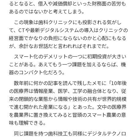
るとなると、借入や減価償却といった財務面の苦労も
あるのではないかと考えてしまう。
この現象は歯科クリニックにも投影される気がし
て、CTや最新デジタルシステムの導入はクリニックの
経営面でかなりの負担にならないのかと心配にもなる
が、余計なお世話だと言われればそれまでだ。
スマート化のデメリットの一つに初期投資が大きい
ことがある。あえてもう一つ課題を加えるならば、機
器のコンパクト化だろう。
数年前に何かの記事を読んで残したメモに「10年後
の医療界は情報産業、医学、工学の融合体となり、従
来の閉鎖的な業態から情報や技術の共有が世界的規模
で進む開かれた産業になる」とあった。文中の医療界
を農業界に置き換えてみると冒頭のスマート農業の意
味も理解できる。
同じ課題を持つ歯科技工も同様にデジタルテクノロ