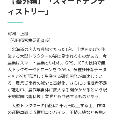
【番外編】「スマートデンテ
ィストリー」
鰐淵 正機
（和田精密歯研監査役）
北海道の広大な農場でたった1台、土煙をあげて作
業する大型トラクターの姿は見惚れるものがある。今
農業はスマート農業といわれ、GPS、ICTの技術で無
人トラクターやドローンをつかい、多種多様なデータ
をAIが分析管理して生産する研究開発が加速してい
る。農業従事者の減少と高齢化、さらには後継者不足
が進む中、農作業自体に膨大な手間がかかるという現
実的課題は歯科技工業界とも共通するものがある。
大型トラクターの価格は1千万円以上する上、作物
の運搬車両に収穫用コンバイン、田植え機なども揃え