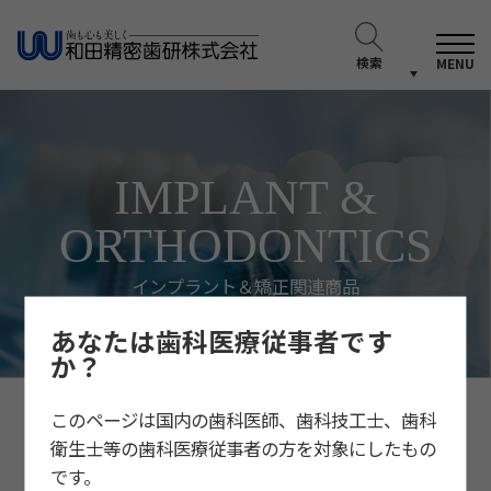
検索
MENU
IMPLANT &
ORTHODONTICS
インプラント＆矯正関連商品
あなたは歯科医療従事者です
か？
このページは国内の歯科医師、歯科技工士、歯科
衛生士等の歯科医療従事者の方を対象にしたもの
ネオバイオテック社商品
です。