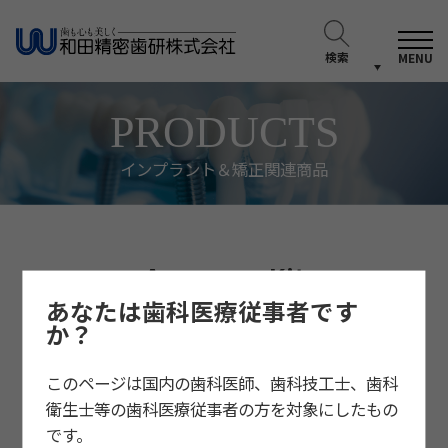
検索
MENU
PRODUCTS
インプラント＆矯正関連商品
Accessory Kit
あなたは歯科医療従事者です
か？
このページは国内の歯科医師、歯科技工士、歯科
衛生士等の歯科医療従事者の方を対象にしたもの
です。