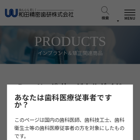
検索
MENU
PRODUCTS
インプラント＆矯正関連商品
BoneNavi® サージカルガイド
あなたは歯科医療従事者です
か？
このページは国内の歯科医師、歯科技工士、歯科
衛生士等の歯科医療従事者の方を対象にしたもの
です。