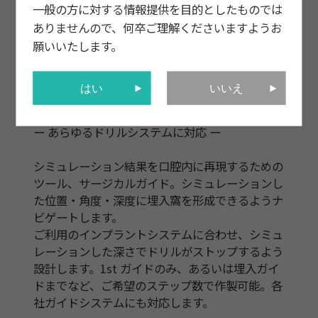
一般の方に対する情報提供を目的としたものでは
ありませんので、何卒ご理解くださいますようお
願いいたします。
はい
いいえ
内容
ー あらゆるドリルシステムに対応 ー
シミュレーション結果を口腔内に再現するための
ツール、サージカルガイド。シミュレーションし
た位置・角度・深度に埋入窩を形成できるようナ
ビゲートします。
ご利用のインプラントシステムに合わせ、シミュ
レーションした深さでドリルがストップするよう
設計します。1st ガイドのみ、あるいは埋入ガイ
ドまでなど、ご希望のステップ数で作製可能。各
社ガイドシステムにも対応します。