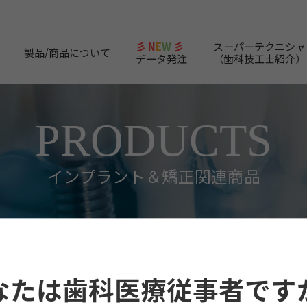
彡 N
E
W
彡
スーパーテクニシャ
製品/商品について
データ発注
（歯科技工士紹介）
PRODUCTS
インプラント＆矯正関連商品
関連商品
骨補填材
ネオボーン
なたは歯科医療従事者です