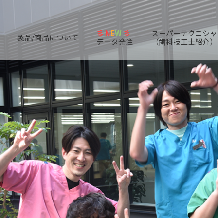
彡 N
E
W
彡
スーパーテクニシャ
製品/商品について
データ発注
（歯科技工士紹介）