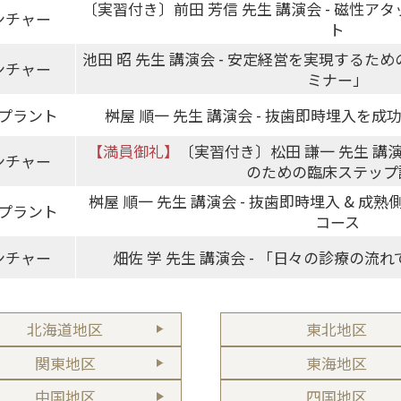
〔実習付き〕前田 芳信 先生 講演会 - 磁性
ンチャー
ト
池田 昭 先生 講演会 - 安定経営を実現する
ンチャー
ミナー」
プラント
桝屋 順一 先生 講演会 - 抜歯即時埋入を
【満員御礼】
〔実習付き〕松田 謙一 先生 講
ンチャー
のための臨床ステップ
桝屋 順一 先生 講演会 - 抜歯即時埋入 & 成熟側埋入
プラント
コース
ンチャー
畑佐 学 先生 講演会 - 「日々の診療の
北海道地区
東北地区
関東地区
東海地区
中国地区
四国地区