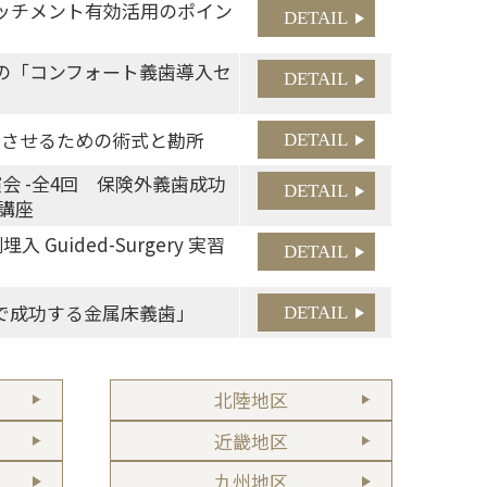
アタッチメント有効活用のポイン
DETAIL
ための「コンフォート義歯導入セ
DETAIL
成功させるための術式と勘所
DETAIL
演会 -全4回 保険外義歯成功
DETAIL
講座
 Guided-Surgery 実習
DETAIL
流れで成功する金属床義歯」
DETAIL
北陸地区
近畿地区
九州地区