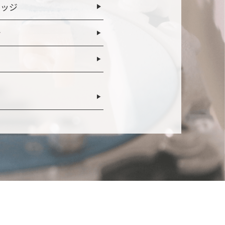
リッジ
ン
ト