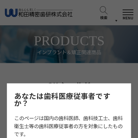
検索
MENU
PRODUCTS
インプラント＆矯正関連商品
OK シールド
あなたは歯科医療従事者です
か？
このページは国内の歯科医師、歯科技工士、歯科
衛生士等の歯科医療従事者の方を対象にしたもの
です。