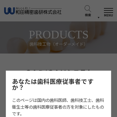
検索
MENU
PRODUCTS
歯科技工物（オーダーメイド）
ＣＡＤ/ＣＡＭシステム
あなたは歯科医療従事者です
か？
このページは国内の歯科医師、歯科技工士、歯科
衛生士等の歯科医療従事者の方を対象にしたもの
です。