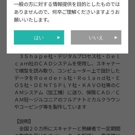
一般の方に対する情報提供を目的としたものでは
ありませんので、何卒ご理解くださいますようお
願いいたします。
はい
いいえ
内容
３Ｓｈａｐｅ社・デジタルプロセス社・Ｄｅｌ
ｃａｍ社のＣＡＤシステムを使用し、スキャナー
で模型を読み取り、コンピューター上で設計した
データをＲｏｅｄｅｒｓ社・Ｒｏｌａｎｄ社・Ｅ
ＯＳ社・ＤＥＮＴＳＰＬＹ社・ＫＡＶＯ社等のＣ
ＡＭシステム（加工機）に送り、保険ＣＡＤ／Ｃ
ＡＭ冠～ジルコニアのフルアナトミカルクラウン
やコーピング等を製作しています
【説明】
全国２０カ所にスキャナーと熟練者で一定期間