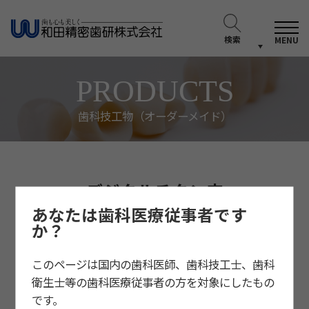
検索
MENU
PRODUCTS
歯科技工物（オーダーメイド）
デジタルチタン床
あなたは歯科医療従事者です
か？
このページは国内の歯科医師、歯科技工士、歯科
衛生士等の歯科医療従事者の方を対象にしたもの
です。