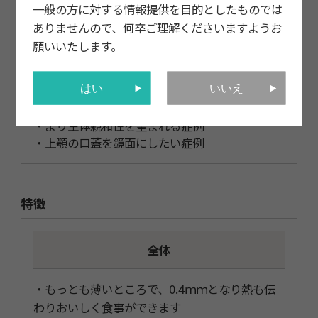
一般の方に対する情報提供を目的としたものでは
ありませんので、何卒ご理解くださいますようお
願いいたします。
内容
はい
いいえ
・保険の義歯より快適性を向上させたい症例
・より生体親和性を望まれる症例
・上顎の口蓋を鏡面にしたい症例
特徴
全体
・もっとも薄いところで、0.4ｍｍとなり熱も伝
わりおいしく食事ができます