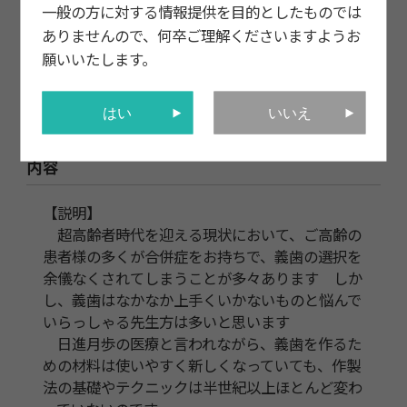
一般の方に対する情報提供を目的としたものでは
ありませんので、何卒ご理解くださいますようお
願いいたします。
はい
いいえ
内容
【説明】
超高齢者時代を迎える現状において、ご高齢の
患者様の多くが合併症をお持ちで、義歯の選択を
余儀なくされてしまうことが多々あります しか
し、義歯はなかなか上手くいかないものと悩んで
いらっしゃる先生方は多いと思います
日進月歩の医療と言われながら、義歯を作るた
めの材料は使いやすく新しくなっていても、作製
法の基礎やテクニックは半世紀以上ほとんど変わ