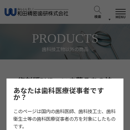
検索
MENU
PRODUCTS
歯科技工物以外の商品
復刻版DVD いま蘇るあの技
術 ～臨床大家から学ぶ噛める
あなたは歯科医療従事者です
義歯製作方法～
か？
このページは国内の歯科医師、歯科技工士、歯科
衛生士等の歯科医療従事者の方を対象にしたもの
です。