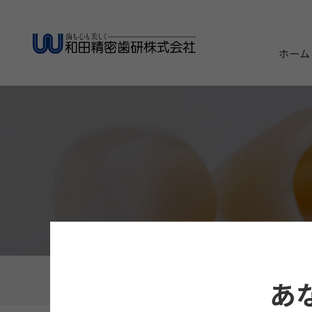
ホーム
ホーム
製品・商品案内
歯科技工物（オーダ
あ