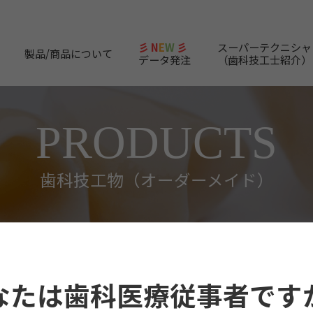
彡 N
E
W
彡
スーパーテクニシャ
製品/商品について
データ発注
（歯科技工士紹介）
PRODUCTS
歯科技工物（オーダーメイド）
ーメイド）
矯正装置
リップバンパー
なたは歯科医療従事者です