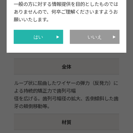
一般の方に対する情報提供を目的としたものでは
ありませんので、何卒ご理解くださいますようお
願いいたします。
はい
いいえ
特徴
全体
ループ状に屈曲したワイヤーの弾力（反発力）に
よる持続的矯正力で歯列弓幅
径を広げる。歯列弓幅径の拡大、舌側傾斜した歯
牙の頬側移動等。
材質