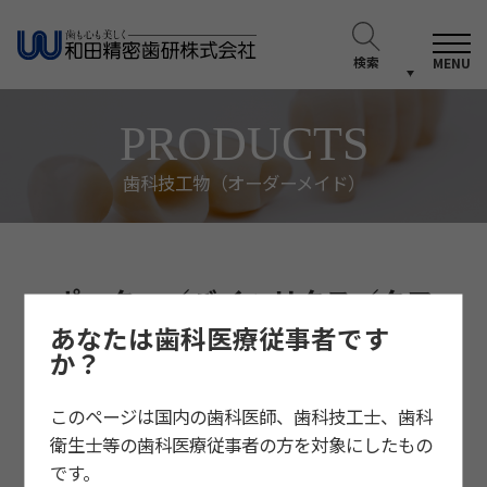
検索
MENU
PRODUCTS
歯科技工物（オーダーメイド）
ポーター／バイヘリクス／クワ
ドヘリクス
あなたは歯科医療従事者です
か？
このページは国内の歯科医師、歯科技工士、歯科
衛生士等の歯科医療従事者の方を対象にしたもの
です。