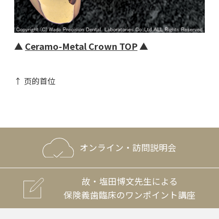
▲
Ceramo-Metal Crown TOP
▲
↑ 页的首位
オンライン・訪問説明会
故・塩田博文先生による
保険義歯臨床のワンポイント講座