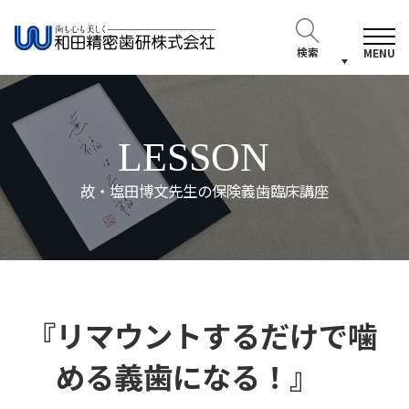
検索
MENU
LESSON
故・塩田博文先生の保険義歯臨床講座
『リマウントするだけで噛
める義歯になる！』