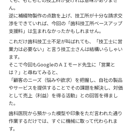
ん。
逆に補綴物製作の点数を上げ、技工所が十分な請求交
渉をできていれば、今回の「歯科技工所ベースアップ
支援料」は生まれなかったかもしれません。
これだけ歯科技工士不足が叫ばれても、「技工士に営
業力は必要ない」と言う技工士さんは結構いらしゃい
ます。
そこで今回もGoogleのＡＩモード先生に「営業と
は？」と尋ねてみると、
「顧客のニーズ（悩みや欲求）を把握し、自社の製品
やサービスを提供することでその課題を解決し、対価
として売上（利益）を得る活動」との回答を得まし
た。
歯科医院から預かった模型や印象をただ言われた通り
作業するだけでは、すぐに機械に取って代わられま
す。