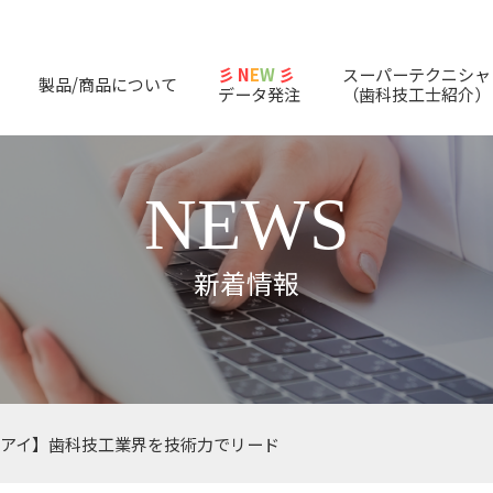
彡 N
E
W
彡
スーパーテクニシャ
製品/商品について
データ発注
（歯科技工士紹介）
NEWS
新着情報
アイ】歯科技工業界を技術力でリード