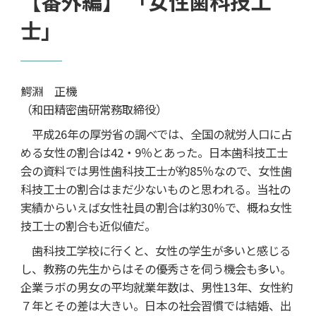
【番外編】 「女性歯科技工
士」
鰐淵 正機
（和田精密歯研常務取締役）
平成26年の厚労省の調べでは、全国の就労人口に占
める女性の割合は42・9％とあった。日本歯科技工士
会の資料では男性歯科技工士が約85％なので、女性歯
科技工士の割合はまだ少ないものと思われる。当社の
実績からいえば女性社員の割合は約30％で、概ね女性
技工士の割合も近似値だ。
歯科技工学校に行くと、女性の学生が多いと感じる
し、教務の先生からはその優秀さを伺う機会も多い。
企業ラボの男女の平均就業年数は、男性13年、女性約
７年とその差は大きい。日本の社会習慣では結婚、出