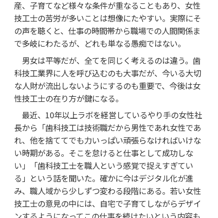
産、子育てなど様々な条件が重なることもあり、女性
技工士の苦労が多いことは想像にたやすい。実際にそ
の声を聴くと、仕事の時間帯から職場での人間関係ま
で多岐にわたるが、どれも単なる愚痴ではない。
男女は平等だが、全てを同じく考えるのは違う。歯
科技工業界に人を呼び込むのも大事だが、今いる大切
な人財が流出しないようにするのも重要で、今後は女
性技工士の在り方が鍵になる。
最近、10年以上ラボを経営しているやり手の女性社
長から「歯科技工は技術職だから男性であれ女性であ
れ、他を捨ててでも力いっぱい頑張らなければいけな
い時期がある。そこを怠けると仕事として成功しな
い」「歯科技工士を職人という感覚で捉えすぎてい
る」という話を聞いた。確かに今はデジタル化が進
み、職人域から少しずつ変わる段階にある。若い女性
技工士の意見の中には、自宅で子育てしながらデザイ
ンするようになってこの仕事を続けたいという内容も