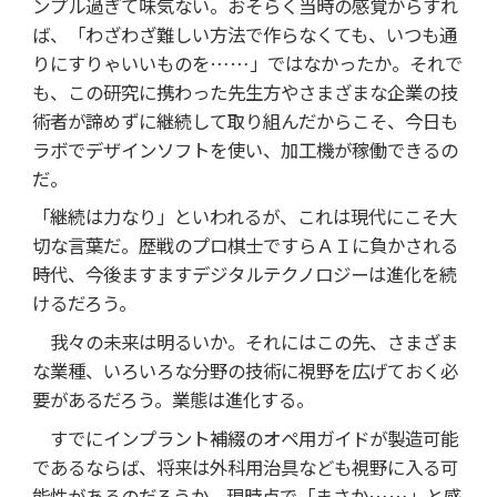
ンプル過ぎて味気ない。おそらく当時の感覚からすれ
ば、「わざわざ難しい方法で作らなくても、いつも通
りにすりゃいいものを……」ではなかったか。それで
も、この研究に携わった先生方やさまざまな企業の技
術者が諦めずに継続して取り組んだからこそ、今日も
ラボでデザインソフトを使い、加工機が稼働できるの
だ。
「継続は力なり」といわれるが、これは現代にこそ大
切な言葉だ。歴戦のプロ棋士ですらＡＩに負かされる
時代、今後ますますデジタルテクノロジーは進化を続
けるだろう。
我々の未来は明るいか。それにはこの先、さまざま
な業種、いろいろな分野の技術に視野を広げておく必
要があるだろう。業態は進化する。
すでにインプラント補綴のオペ用ガイドが製造可能
であるならば、将来は外科用治具なども視野に入る可
能性があるのだろうか。現時点で「まさか……」と感