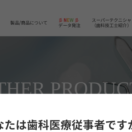
彡 N
E
W
彡
スーパーテクニシャ
製品/商品について
データ発注
（歯科技工士紹介）
THER
PRODUC
歯科技工物以外の商品
なたは歯科医療従事者です