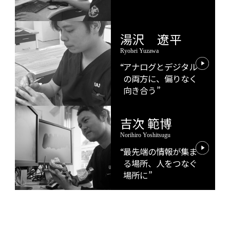
湯沢 遼平
Ryohei Yuzawa
アナログとデジタル
の両方に、偏りなく
向き合う
吉次 範博
Norihiro Yoshitsugu
最先端の情報が集ま
る場所、人をつなぐ
場所に