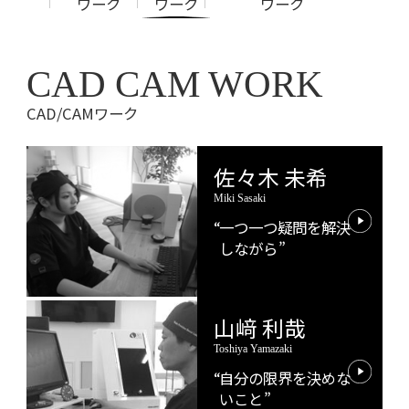
ワーク
ワーク
ワーク
CAD CAM WORK
CAD/CAMワーク
佐々木 未希
Miki Sasaki
一つ一つ疑問を解決
しながら
山﨑 利哉
Toshiya Yamazaki
自分の限界を決めな
いこと